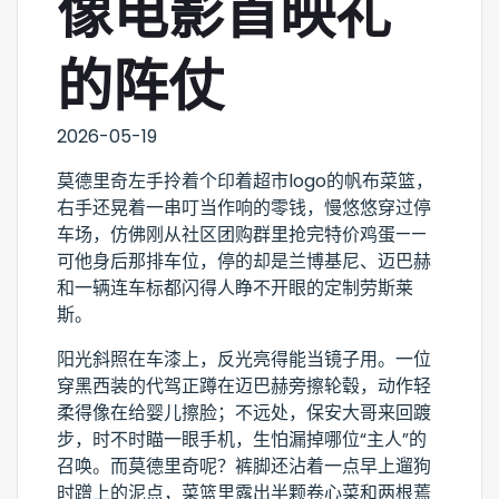
像电影首映礼
的阵仗
2026-05-19
莫德里奇左手拎着个印着超市logo的帆布菜篮，
右手还晃着一串叮当作响的零钱，慢悠悠穿过停
车场，仿佛刚从社区团购群里抢完特价鸡蛋——
可他身后那排车位，停的却是兰博基尼、迈巴赫
和一辆连车标都闪得人睁不开眼的定制劳斯莱
斯。
阳光斜照在车漆上，反光亮得能当镜子用。一位
穿黑西装的代驾正蹲在迈巴赫旁擦轮毂，动作轻
柔得像在给婴儿擦脸；不远处，保安大哥来回踱
步，时不时瞄一眼手机，生怕漏掉哪位“主人”的
召唤。而莫德里奇呢？裤脚还沾着一点早上遛狗
时蹭上的泥点，菜篮里露出半颗卷心菜和两根蔫