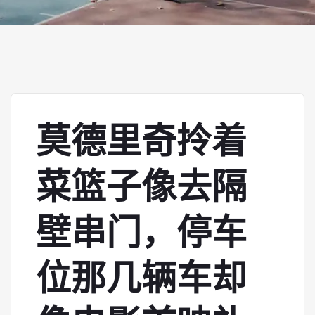
莫德里奇拎着
菜篮子像去隔
壁串门，停车
位那几辆车却