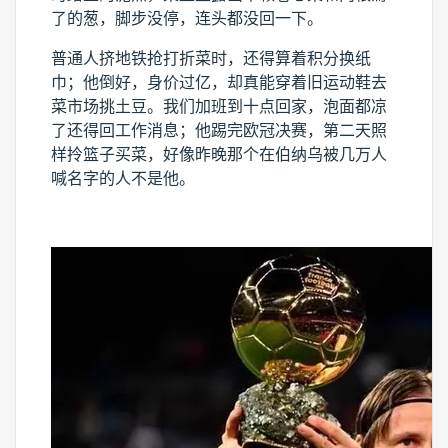
了的葱，脚步没停，连头都没回一下。
普通人挤地铁抢打折菜时，还得算着积分换纸
巾；他倒好，身价过亿，却真能穿着旧运动鞋去
菜市场挑土豆。我们加班到十点回家，泡面都凉
了还得回工作消息；他踢完欧冠决赛，第二天照
样拎篮子买菜，好像昨晚那个在伯纳乌被几万人
喊名字的人不是他。