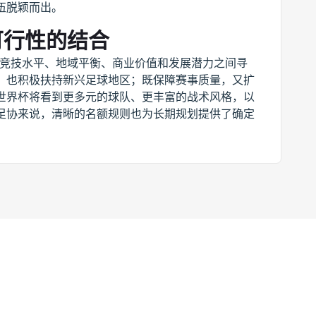
伍脱颖而出。
可行性的结合
在竞技水平、地域平衡、商业价值和发展潜力之间寻
，也积极扶持新兴足球地区；既保障赛事质量，又扩
世界杯将看到更多元的球队、更丰富的战术风格，以
足协来说，清晰的名额规则也为长期规划提供了确定