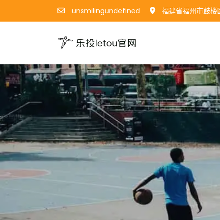
unsmilingundefined
福建省福州市鼓楼区