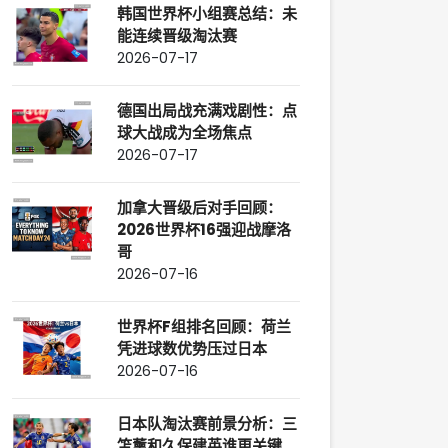
韩国世界杯小组赛总结：未
能连续晋级淘汰赛
2026-07-17
德国出局战充满戏剧性：点
球大战成为全场焦点
2026-07-17
加拿大晋级后对手回顾：
2026世界杯16强迎战摩洛
哥
2026-07-16
世界杯F组排名回顾：荷兰
凭进球数优势压过日本
2026-07-16
日本队淘汰赛前景分析：三
笘薰和久保建英谁更关键