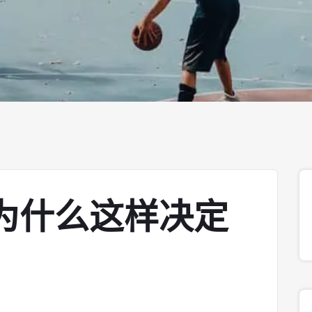
杯为什么这样决定