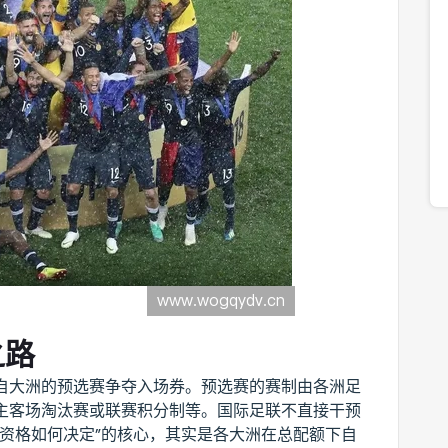
之路
自大洲的预选赛争夺入场券。预选赛的赛制由各洲足
主客场淘汰赛或联赛积分制等。国际足联不直接干预
资格如何决定”的核心，其实是各大洲在总配额下自