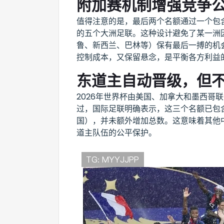
附加赛机制增强竞争
值得注意的是，最后两个名额通过一个包
的五个大洲足联。这种设计避免了某一洲因
鲁、新西兰、巴林等）保有最后一搏的机
控制成本，又保留悬念，是平衡各方利益
东道主自动晋级，但
2026年世界杯由美国、加拿大和墨西哥
过，国际足联明确表示，这三个名额已包
国），并未额外增加总数。这意味着其他
道主队伍的公平保护。