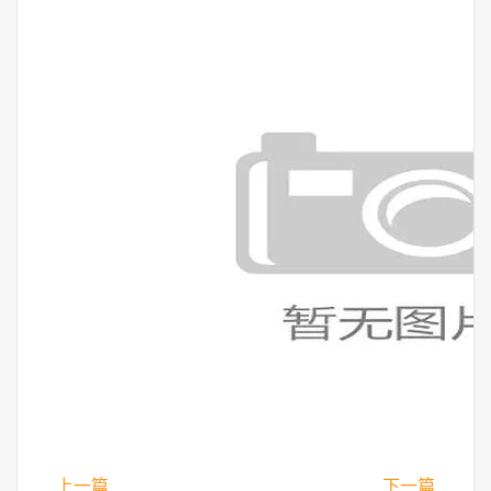
上一篇
下一篇