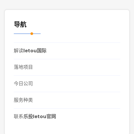
导航
解读
letou国际
落地项目
今日公司
服务种类
联系
乐投letou官网