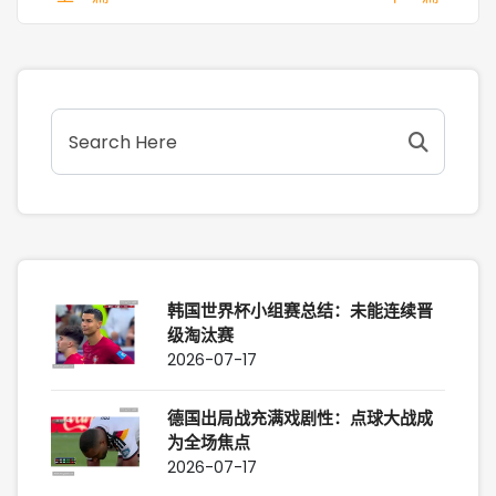
韩国世界杯小组赛总结：未能连续晋
级淘汰赛
2026-07-17
德国出局战充满戏剧性：点球大战成
为全场焦点
2026-07-17