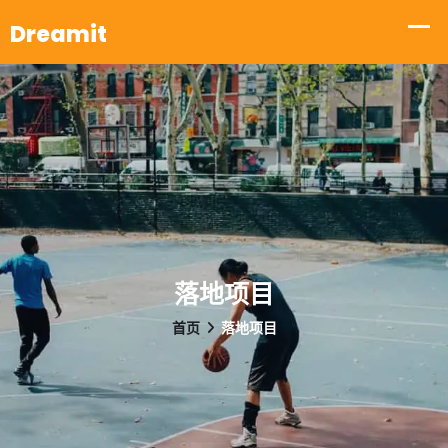
落地项目
首页
落地项目