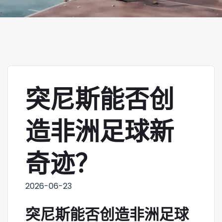
突尼斯能否创
造非洲足球新
奇迹？
2026-06-23
突尼斯能否创造非洲足球