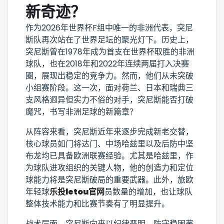
新奇迹？
作为2026年世界杯F组中唯一的非洲代表，突尼
斯队再次站在了世界足坛的聚光灯下。历史上，
突尼斯曾在1978年成为首支在世界杯取胜的非洲
球队，也在2018年和2022年连续两届打入决赛
圈，展现出稳定的竞争力。然而，他们从未突破
小组赛阶段。这一次，面对荷兰、日本和瑞典三
支风格迥异但实力不俗的对手，突尼斯能否打破
魔咒，书写非洲足球的新篇章？
从阵容来看，突尼斯近年来逐步完成新老交替，
核心球员如门将达门、中场哈兹里以及后防中坚
布龙均已具备欧洲联赛经验。尤其是哈兹里，作
为球队进攻组织的关键人物，他的创造力和定位
球能力将是突尼斯破局的重要武器。此外，旅欧
年轻球
乐投letou官网
员数量的增加，也让球队
整体技术能力和比赛节奏有了明显提升。
战术层面，突尼斯向来以纪律严明、防守稳固著