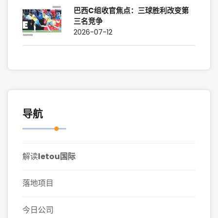
巴西C组收官焦点：三球胜利改变第
三名竞争
2026-07-12
导航
解读
letou国际
落地项目
今日公司