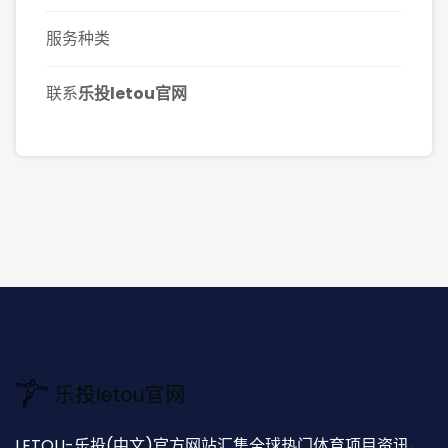
服务种类
联系
乐投letou官网
LETOU-乐投(中文)官方网站汇集全球热门体育项目资讯，