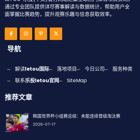
通过专业团队提供详尽赛事解读与数据统计，帮助用户全
面掌握比赛趋势，提升观赛乐趣与信息获取效率。
导航
解读
letou国际
落地项目
今日公司
服务种类
联系
乐投letou官网
SiteMap
推荐文章
韩国世界杯小组赛总结：未能连续晋级淘汰赛
2026-07-17