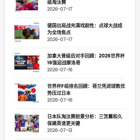
级淘汰赛
2026-07-17
德国出局战充满戏剧性：点球大战成
为全场焦点
2026-07-17
加拿大晋级后对手回顾：2026世界杯
16强迎战摩洛哥
2026-07-16
世界杯F组排名回顾：荷兰凭进球数优
势压过日本
2026-07-16
日本队淘汰赛前景分析：三笘薰和久
保建英谁更关键
2026-07-13