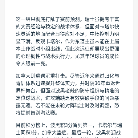
这一结果彻底打乱了赛前预测。瑞士虽拥有丰富
的大赛经验与稳定的战术体系，但面对卡塔尔快
速灵活的地面配合显得应对不足，中场控制力明
显下滑。反观卡塔尔，作为东道主虽未能在上届
本土作战时小组出线，但此次远征却展现出更强
的心理韧性与战术执行力，尤其年轻球员的成长
令人眼前一亮。
加拿大则遭遇沉重打击。尽管近年来通过归化与
青训体系迅速提升整体实力，并时隔36年重返世
界杯舞台，但面对波黑老辣的防守组织与精准的
定位球战术，进攻端缺乏有效突破手段的问题暴
露无遗。若不能在末轮对阵瑞士时及时调整，恐
将提前告别淘汰赛。
目前积分榜上，波黑积3分暂列第一，卡塔尔与瑞
士同积1分，加拿大垫底。最后一轮，波黑将迎战