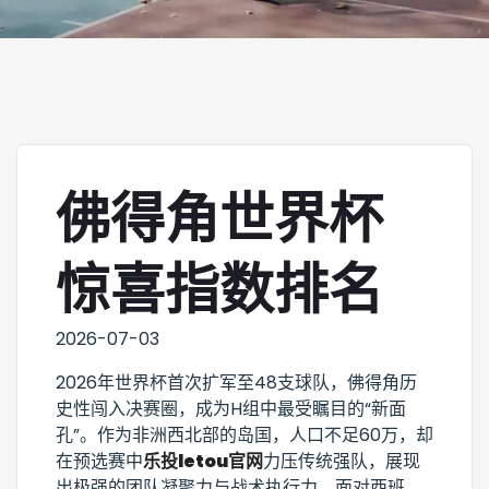
佛得角世界杯
惊喜指数排名
2026-07-03
2026年世界杯首次扩军至48支球队，佛得角历
史性闯入决赛圈，成为H组中最受瞩目的“新面
孔”。作为非洲西北部的岛国，人口不足60万，却
在预选赛中
乐投letou官网
力压传统强队，展现
出极强的团队凝聚力与战术执行力。面对西班