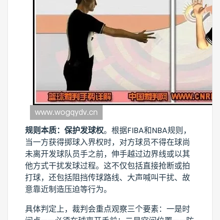
规则本质：保护发球权
。根据FIBA和NBA规则，
当一方获得掷球入界权时，对方球员不得在球尚
未离开发球队员手之前，伸手越过边界线或以其
他方式干扰发球过程。这不仅包括直接抢断或拍
打球，还包括阻挡传球路线、大声喊叫干扰、故
意靠近制造压迫等行为。
具体判定上，裁判会重点观察三个要素：一是时