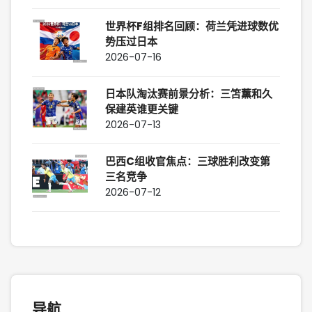
世界杯F组排名回顾：荷兰凭进球数优
势压过日本
2026-07-16
日本队淘汰赛前景分析：三笘薰和久
保建英谁更关键
2026-07-13
巴西C组收官焦点：三球胜利改变第
三名竞争
2026-07-12
导航