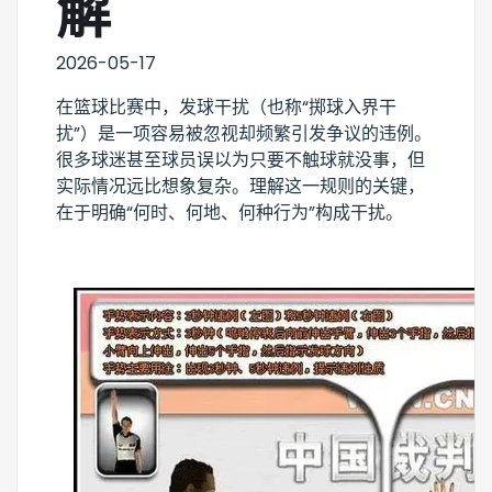
解
2026-05-17
在篮球比赛中，发球干扰（也称“掷球入界干
扰”）是一项容易被忽视却频繁引发争议的违例。
很多球迷甚至球员误以为只要不触球就没事，但
实际情况远比想象复杂。理解这一规则的关键，
在于明确“何时、何地、何种行为”构成干扰。