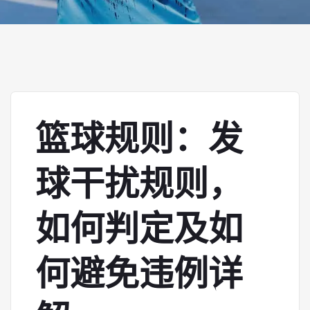
篮球规则：发
球干扰规则，
如何判定及如
何避免违例详