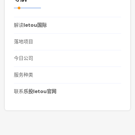
解读
letou国际
落地项目
今日公司
服务种类
联系
乐投letou官网