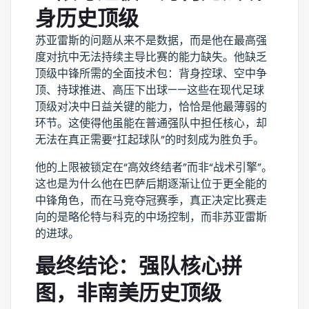
身历史顶级
苏亚雷斯的问题从来不是数据，而是他在最高强
度对抗中无法持续主导比赛的能力缺失。他缺乏
顶级中锋所需的全面技术包：背身控球、空中争
顶、持球推进、高压下出球——这些在现代足球
顶级对决中日益关键的能力，恰恰是他最薄弱的
环节。这使得他虽能在普通强队中担任核心，却
无法在真正需要“扛起球队”的时刻成为胜负手。
他的上限被锁定在“高效终结者”而非“战术引擎”。
这也是为什么他在巴萨后期逐渐让位于更全能的
中锋角色，而在马竞夺冠赛季，真正决定比赛走
向的是略伦特与科克的中场控制，而非苏亚雷斯
的进球。
最终结论：强队核心拼
图，非南美历史顶级