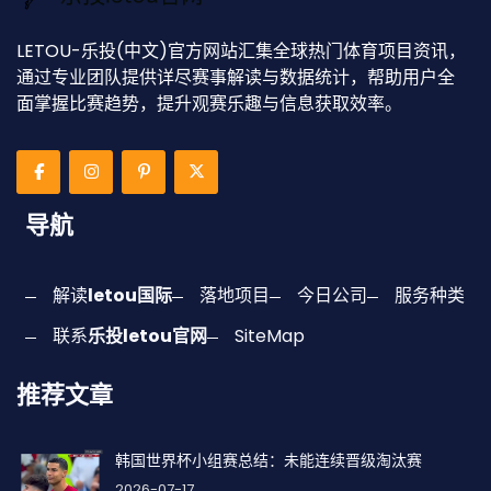
LETOU-乐投(中文)官方网站汇集全球热门体育项目资讯，
通过专业团队提供详尽赛事解读与数据统计，帮助用户全
面掌握比赛趋势，提升观赛乐趣与信息获取效率。
导航
解读
letou国际
落地项目
今日公司
服务种类
联系
乐投letou官网
SiteMap
推荐文章
韩国世界杯小组赛总结：未能连续晋级淘汰赛
2026-07-17