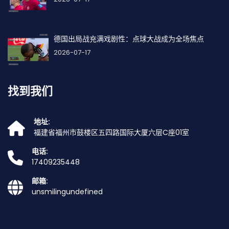
德国出局战充满戏剧性：点球大战成为全场焦点
2026-07-17
找到我们
地址:
福建省福州市鼓楼区五四路国际大厦六层C座01室
电话:
17409235448
邮箱:
unsmilingundefined