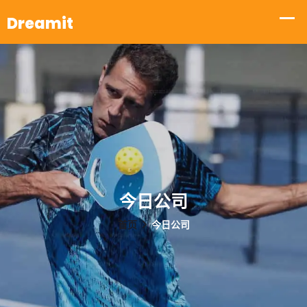
今日公司
首页
今日公司