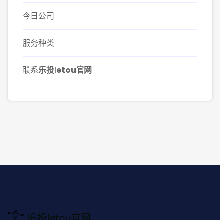
今日公司
服务种类
联系
乐投letou官网