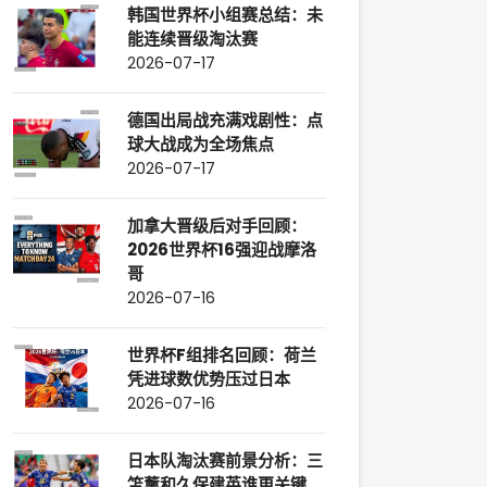
韩国世界杯小组赛总结：未
能连续晋级淘汰赛
2026-07-17
德国出局战充满戏剧性：点
球大战成为全场焦点
2026-07-17
加拿大晋级后对手回顾：
2026世界杯16强迎战摩洛
哥
2026-07-16
世界杯F组排名回顾：荷兰
凭进球数优势压过日本
2026-07-16
日本队淘汰赛前景分析：三
笘薰和久保建英谁更关键