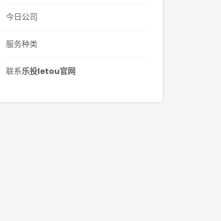
今日公司
服务种类
联系
乐投letou官网