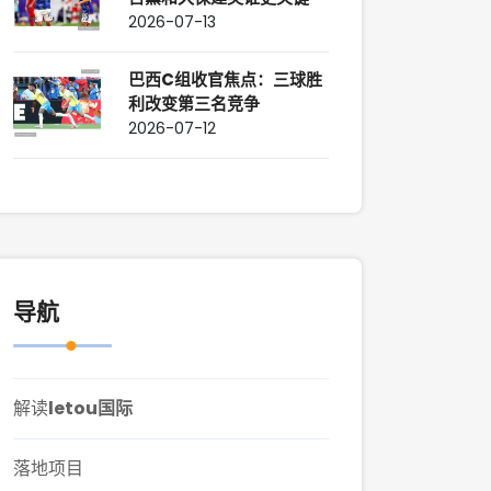
2026-07-13
巴西C组收官焦点：三球胜
利改变第三名竞争
2026-07-12
导航
解读
letou国际
落地项目