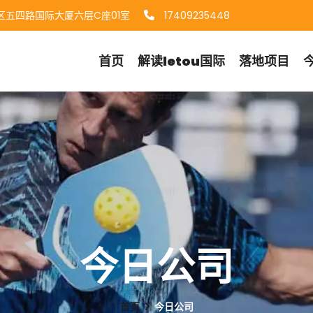
五四路国际大厦六层C座01室
17409235448
首页
解读
letou国际
落地项目
今日公司
首页
今日公司