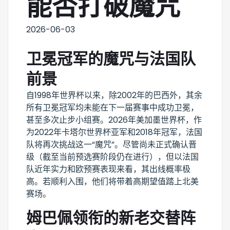
能否打破魔咒
2026-06-03
卫冕冠军的魔咒与法国队
前景
自1998年世界杯以来，除2002年的巴西外，其余
所有卫冕冠军均未能在下一届赛事中成功卫冕，
甚至多次止步小组赛。2026年美加墨世界杯，作
为2022年卡塔尔世界杯亚军和2018年冠军，法国
队将再次挑战这一“魔咒”。尽管尚未正式确认晋
级（截至当前预选赛阶段仍在进行），但以法国
队近年实力和欧预赛表现来看，其出线概率极
高。若顺利入围，他们将带着高期望值踏上北美
赛场。
姆巴佩领衔的新老交替阵