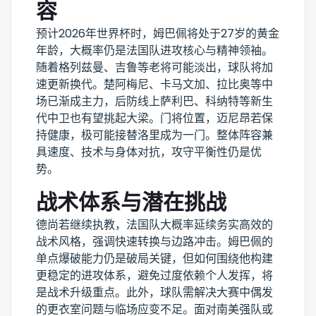
容
预计2026年世界杯时，姆巴佩将处于27岁的黄金
年龄，大概率仍是法国队进攻核心与精神领袖。
随着格列兹曼、吉鲁等老将可能淡出，球队将加
速更新换代。楚阿梅尼、卡马文加、拉比奥等中
场已渐成主力，后防线上萨利巴、科纳特等新生
代中卫也有望挑起大梁。门将位置，迈尼昂若保
持健康，极可能接替洛里成为一门。整体阵容兼
具速度、技术与身体对抗，攻守平衡性仍是优
势。
战术体系与潜在挑战
德尚若继续执教，法国队大概率延续务实高效的
战术风格，强调快速转换与边路冲击。姆巴佩的
单点爆破能力仍是破局关键，但如何围绕他构建
更稳定的进攻体系，避免过度依赖个人发挥，将
是战术升级重点。此外，球队需解决大赛中偶发
的更衣室问题与临场应变不足。面对南美强队或