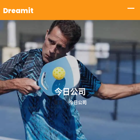
今日公司
首页
今日公司