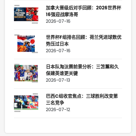
加拿大晋级后对手回顾：2026世界杯
16强迎战摩洛哥
2026-07-16
世界杯F组排名回顾：荷兰凭进球数优
势压过日本
2026-07-16
日本队淘汰赛前景分析：三笘薰和久
保建英谁更关键
2026-07-13
巴西C组收官焦点：三球胜利改变第
三名竞争
2026-07-12