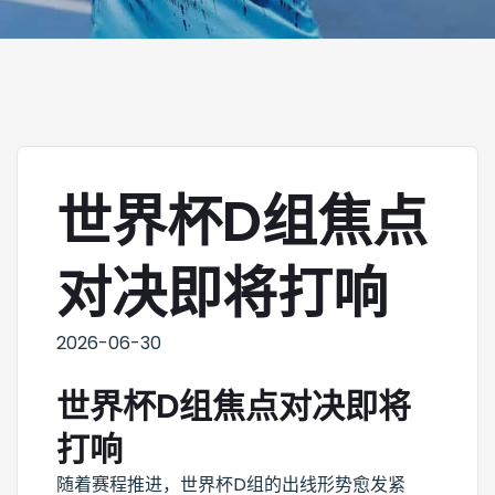
世界杯D组焦点
对决即将打响
2026-06-30
世界杯D组焦点对决即将
打响
随着赛程推进，世界杯D组的出线形势愈发紧