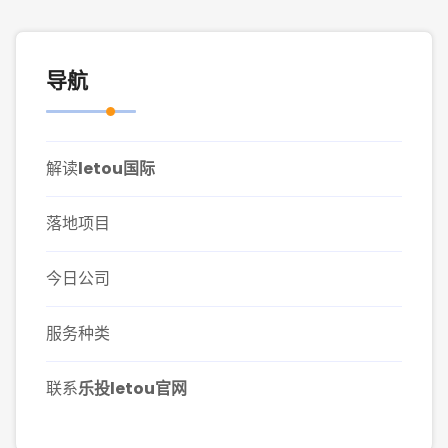
导航
解读
letou国际
落地项目
今日公司
服务种类
联系
乐投letou官网