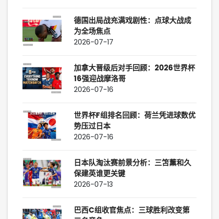
德国出局战充满戏剧性：点球大战成
为全场焦点
2026-07-17
加拿大晋级后对手回顾：2026世界杯
16强迎战摩洛哥
2026-07-16
世界杯F组排名回顾：荷兰凭进球数优
势压过日本
2026-07-16
日本队淘汰赛前景分析：三笘薰和久
保建英谁更关键
2026-07-13
巴西C组收官焦点：三球胜利改变第