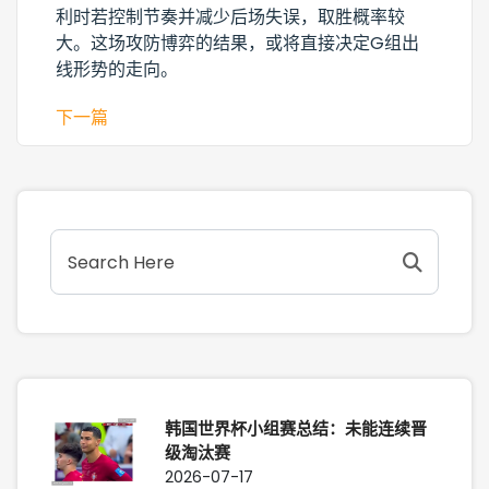
利时若控制节奏并减少后场失误，取胜概率较
大。这场攻防博弈的结果，或将直接决定G组出
线形势的走向。
下一篇
韩国世界杯小组赛总结：未能连续晋
级淘汰赛
2026-07-17