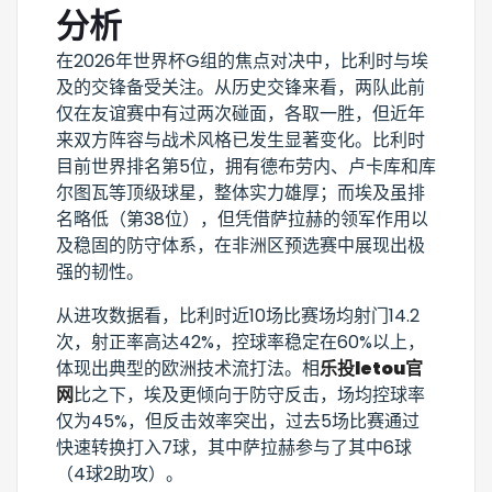
分析
在2026年世界杯G组的焦点对决中，比利时与埃
及的交锋备受关注。从历史交锋来看，两队此前
仅在友谊赛中有过两次碰面，各取一胜，但近年
来双方阵容与战术风格已发生显著变化。比利时
目前世界排名第5位，拥有德布劳内、卢卡库和库
尔图瓦等顶级球星，整体实力雄厚；而埃及虽排
名略低（第38位），但凭借萨拉赫的领军作用以
及稳固的防守体系，在非洲区预选赛中展现出极
强的韧性。
从进攻数据看，比利时近10场比赛场均射门14.2
次，射正率高达42%，控球率稳定在60%以上，
体现出典型的欧洲技术流打法。相
乐投letou官
网
比之下，埃及更倾向于防守反击，场均控球率
仅为45%，但反击效率突出，过去5场比赛通过
快速转换打入7球，其中萨拉赫参与了其中6球
（4球2助攻）。