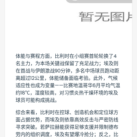
体能与赛程方面，比利时在小组赛首轮轮换了4
名主力，为本场关键战保留了充足战力；埃及则
在首战与伊朗激战90分钟，多名中场球员跑动距
离超过12公里，体能储备面临考验。此外，气候
适应性也成为变量——比赛地温哥华6月平均气温
约18℃，湿度较高，对习惯炎热干燥环境的埃及
球员可能构成挑战。
综合来看，比利时在控球、创造机会和定位球方
面占据优势，而埃及则依靠高效反击与严密防线
寻求突破。若萨拉赫能获得足够支援并限制德布
劳内的组织调度，埃及有望爆冷抢分；反之，比