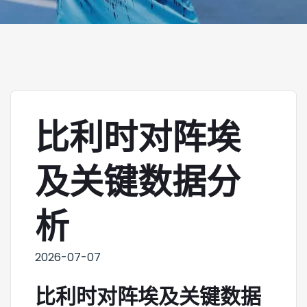
比利时对阵埃
及关键数据分
析
2026-07-07
比利时对阵埃及关键数据