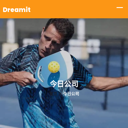
今日公司
首页
今日公司