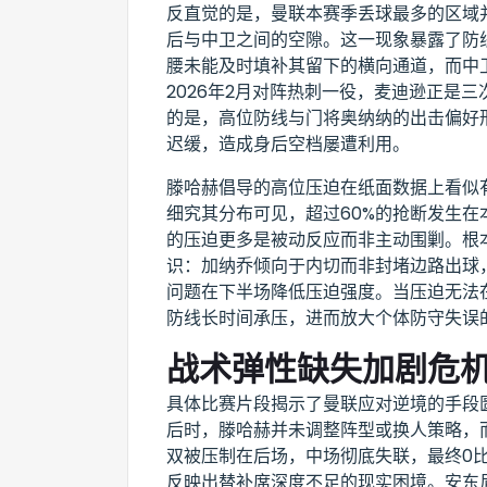
反直觉的是，曼联本赛季丢球最多的区域
后与中卫之间的空隙。这一现象暴露了防
腰未能及时填补其留下的横向通道，而中
2026年2月对阵热刺一役，麦迪逊正是
的是，高位防线与门将奥纳纳的出击偏好
迟缓，造成身后空档屡遭利用。
滕哈赫倡导的高位压迫在纸面数据上看似
细究其分布可见，超过60%的抢断发生
的压迫更多是被动反应而非主动围剿。根
识：加纳乔倾向于内切而非封堵边路出球
问题在下半场降低压迫强度。当压迫无法
防线长时间承压，进而放大个体防守失误
战术弹性缺失加剧危
具体比赛片段揭示了曼联应对逆境的手段匮
后时，滕哈赫并未调整阵型或换人策略，
双被压制在后场，中场彻底失联，最终0
反映出替补席深度不足的现实困境。安东