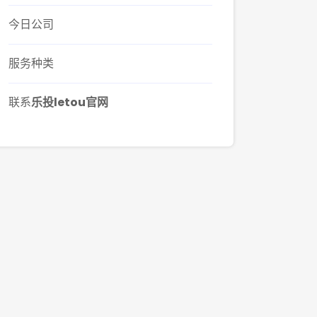
今日公司
服务种类
联系
乐投letou官网