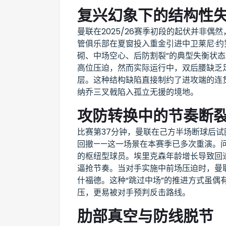
复兴幻象下的结构性
曼联在2025/26赛季初段的起伏并非
管俱乐部在夏窗投入重金引进中卫莱尼·约
砌、中场空心、后防割裂”的典型失衡状态。
高位压迫，然而实际运行中，双后腰缺乏
层。这种结构缺陷直接制约了进攻端的连
纳乔三叉戟陷入孤立无援的境地。
攻防转换中的节奏断
比赛第37分钟，曼联在己方半场断球后
回撤——这一场景在本赛季已多次重演。
的枢纽型球员。埃里克森年龄增长导致回
逼抢节奏。当对手实施中前场压迫时，曼
什福德。这种“跳过中场”的推进方式虽偶
压，更易被对手预判反击路线。
肋部真空与防线脱节