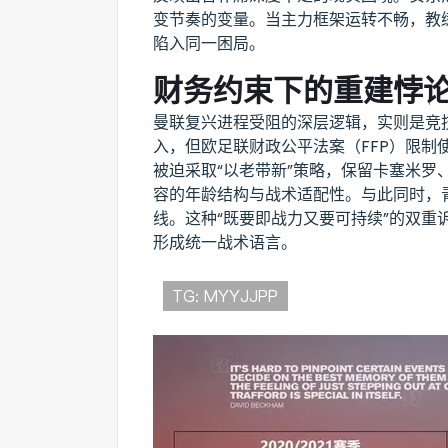
变节奏的变量。当主力框架运转不畅，教
陷入同一困局。
财务约束下的重建悖
曼联复兴进程受阻的深层逻辑，实则是竞
入，但欧足联财政公平法案（FFP）限制
被迫采取“以老带新”策略，保留卡塞米罗
容的年龄结构与战术适配性。与此同时，
线。这种“既要即战力又要可持续”的双重
形成统一战术语言。