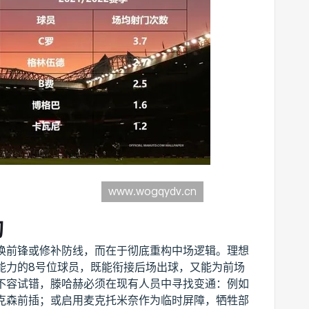
构
换前锋或修补防线，而在于彻底重构中场逻辑。理想
能力的8号位球员，既能衔接后场出球，又能为前场
不容试错，滕哈赫必须在现有人员中寻找变通：例如
克森前插；或启用麦克托米奈作为临时屏障，牺牲部