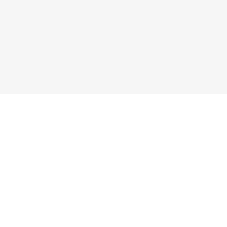
找到我们
地址:
总结：
赛
福建省福州市鼓楼区五四路