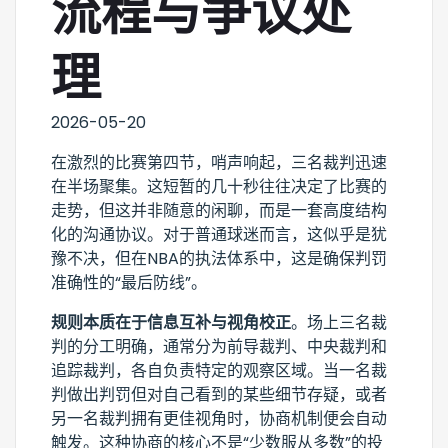
流程与争议处
理
2026-05-20
在激烈的比赛第四节，哨声响起，三名裁判迅速
在半场聚集。这短暂的几十秒往往决定了比赛的
走势，但这并非随意的闲聊，而是一套高度结构
化的沟通协议。对于普通球迷而言，这似乎是犹
豫不决，但在NBA的执法体系中，这是确保判罚
准确性的“最后防线”。
规则本质在于信息互补与视角校正
。场上三名裁
判的分工明确，通常分为前导裁判、中央裁判和
追踪裁判，各自负责特定的观察区域。当一名裁
判做出判罚但对自己看到的某些细节存疑，或者
另一名裁判拥有更佳视角时，协商机制便会自动
触发。这种协商的核心不是“少数服从多数”的投