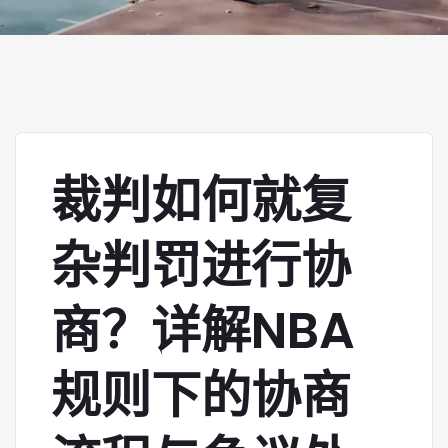
裁判如何就复
杂判罚进行协
商？详解NBA
规则下的协商