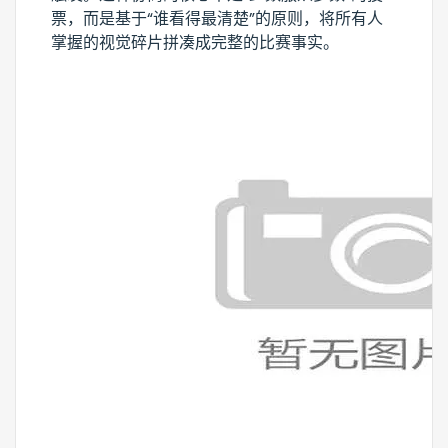
票，而是基于“谁看得最清楚”的原则，将所有人
掌握的视觉碎片拼凑成完整的比赛事实。